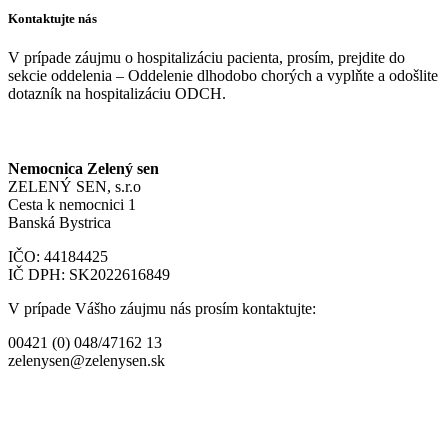
Kontaktujte nás
V prípade záujmu o hospitalizáciu pacienta, prosím, prejdite do
sekcie oddelenia – Oddelenie dlhodobo chorých a vyplňte a odošlite
dotazník na hospitalizáciu ODCH.
Nemocnica Zelený sen
ZELENÝ SEN, s.r.o
Cesta k nemocnici 1
Banská Bystrica
IČO: 44184425
IČ DPH: SK2022616849
V prípade Vášho záujmu nás prosím kontaktujte:
00421 (0) 048/47162 13
zelenysen@zelenysen.sk