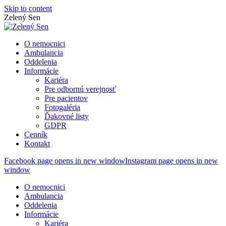
Skip to content
Zelený Sen
O nemocnici
Ambulancia
Oddelenia
Informácie
Kariéra
Pre odbornú verejnosť
Pre pacientov
Fotogaléria
Ďakovné listy
GDPR
Cenník
Kontakt
Facebook page opens in new window
Instagram page opens in new
window
O nemocnici
Ambulancia
Oddelenia
Informácie
Kariéra