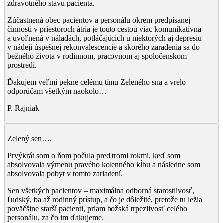
zdravotného stavu pacienta.
Zúčastnená obec pacientov a personálu okrem predpísanej
činnosti v priestoroch átria je touto cestou viac komunikatívna
a uvoľnená v náladách, potláčajúcich u niektorých aj depresiu
v nádeji úspešnej rekonvalescencie a skorého zaradenia sa do
bežného života v rodinnom, pracovnom aj spoločenskom
prostredí.
Ďakujem veľmi pekne celému tímu Zeleného sna a vrelo
odporúčam všetkým naokolo…
P. Rajniak
Zelený sen….
Prvýkrát som o ňom počula pred tromi rokmi, keď som
absolvovala výmenu pravého kolenného kĺbu a následne som
absolvovala pobyt v tomto zariadení.
Sen všetkých pacientov – maximálna odborná starostlivosť,
ľudský, ba až rodinný prístup, a čo je dôležité, pretože tu ležia
poväčšine starší pacienti, priam božská trpezlivosť celého
personálu, za čo im ďakujeme.