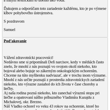
a milým sestričkám to ubehlo ako voda.
Ďakujem a odporúčam toto zariadenie každému, kto je po výmene
kĺbov pohybového ústrojenstva.
S pozdravom
Samuel
Pod’akovanie
Vážení zdravotnícki pracovníci!
Nedávno sme si pripomínali Deň narcisov, kedy v médiách často
znelo, že mnohí z nás poznajú vo svojom okolí niekoho, kto
bojoval alebo bojuje so zákerným onkologickým ochorením.
Chceme na túto myšlienku nadviazať, ale v trochu inom význame.
Mnohí z nás určite poznajú z prostredia zdravotníckych zariadení
niekoho, kto výrazne zasiahol do ich života v čase choroby a
liečby.
Aj naša rodina pozná niekoho, kto zanechal výraznú stopu pri
liečbe a opatrovaní nášho príbuzného Vladimíra Kurajdu z
Michalovej, okr. Brezno.
Náš Vladko ochorel vo veku 43 rokov na ochorenie, ktoré ho