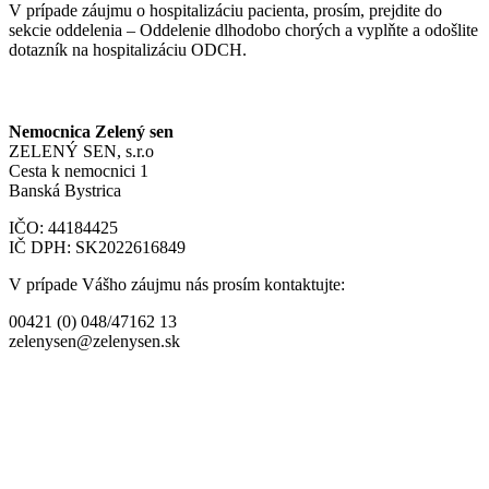
V prípade záujmu o hospitalizáciu pacienta, prosím, prejdite do
sekcie oddelenia – Oddelenie dlhodobo chorých a vyplňte a odošlite
dotazník na hospitalizáciu ODCH.
Nemocnica Zelený sen
ZELENÝ SEN, s.r.o
Cesta k nemocnici 1
Banská Bystrica
IČO: 44184425
IČ DPH: SK2022616849
V prípade Vášho záujmu nás prosím kontaktujte:
00421 (0) 048/47162 13
zelenysen@zelenysen.sk