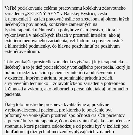
Veľké poďakovanie celému pracovnému kolektívu zdravotného
zariadenia „ZELENÝ SEN“ v Banskej Bystrici, cesta
k nemocnici 1, za ich pracovné úsilie so zreteľom, aj okrem iných
liečebných povinností, konkrétne zameraných na
fyzioterapeutickú činnosť na pohybové ústrojenstvo, ktorá je
vykonávaná v niekoľkých fázach v prostredí interiéru, ako aj
exteriéru menovaného zariadenia, vzhľadom na poveternostné
a klimatické podmienky, čo hlavne pozdvihnúť za pozitívum
exteriérové átrium.
Toto vonkajšie prostredie zariadenia vytvára aj iný terapeuticko –
liečebný, a to je tiež pocit slobody vonkajšieho prostredia, ktorý je
bránou medzi izoláciou pacienta v interiéri a oduševnením
v exteriéri, ktorým e átrium, pripomínajúc prírodnú zeleň,
s vybavením technicko – zdravotníckeho zariadenia potrebného
k činnosti a výkonu, ako odborného personálu, tak aj prítomného
pacienta.
Ďalej toto prostredie prospieva kvalitatívne aj pozitívne
v rekonvalescencii pacienta, pre ktorého je potešenie byť
prítomný vo vonkajšom prostredí spoločnosti ďalších pacientov
a personálu fyzioterapeutov, čo možno vnímať aj ako spoločenské
stretnutie, ktoré pacienta oslobodzuje od pocitu byť v izolácii pod
dohľadom aj rôznych obmedzení vyplývajúcich z daného