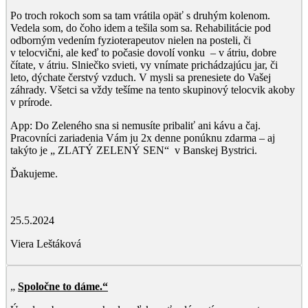
Po troch rokoch som sa tam vrátila opäť s druhým kolenom.
Vedela som, do čoho idem a tešila som sa. Rehabilitácie pod
odborným vedením fyzioterapeutov nielen na posteli, či
v telocvični, ale keď to počasie dovolí vonku – v átriu, dobre
čítate, v átriu. Slniečko svieti, vy vnímate prichádzajúcu jar, či
leto, dýchate čerstvý vzduch. V mysli sa prenesiete do Vašej
záhrady. Všetci sa vždy tešíme na tento skupinový telocvik akoby
v prírode.
App: Do Zeleného sna si nemusíte pribaliť ani kávu a čaj.
Pracovníci zariadenia Vám ju 2x denne ponúknu zdarma – aj
takýto je „ ZLATÝ ZELENÝ SEN“ v Banskej Bystrici.
Ďakujeme.
25.5.2024
Viera Leštáková
„
Spoločne to dáme.“