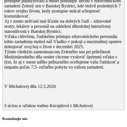
postupne paralyzovalo a musel podstúpiť liečbu v zdravotníckom
zariadení Zelený sen v Banskej Bystrici, kde strávil posledných 7
rokov svojho života, kedy postupne strácal schopnosť
komunikovať.
Aj v tomto nešťastí mal šťastie na dobrých ľudí – zdravotné
sestry, lekárov a personál na oddelení dlhodobej intenzívnej
starostlivosti v Banskej Bystrici.
Vďaka citlivému, ľudskému prístupu zdravotníckeho personálu
tohto zariadenia mohol náš Vladko v pokoji a maximálnej opatere
dobojovať svoj boj o život v decembri 2025.
Týmto všetkým zamestnancom Zeleného sna pri príležitosti
Medzinárodného dňa sestier chceme vysloviť úprimnú vďaku s
tým, že aj v mene nášho príbuzného oceňujeme vašu ľudskosť a
empatiu počas 7,5- ročného pobytu vo vašom zariadení.
V Michalovej dňa 12.5.2026
S úctou a vďakou rodina Kurajdová z Michalovej
Kontaktujte nás