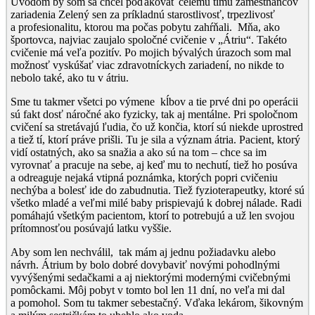
Úvodom by som sa chcel poďakovať celému tímu zamestnancov
zariadenia Zelený sen za príkladnú starostlivosť, trpezlivosť
a profesionalitu, ktorou ma počas pobytu zahŕňali. Mňa, ako
športovca, najviac zaujalo spoločné cvičenie v „Átriu“. Takéto
cvičenie má veľa pozitív. Po mojich bývalých úrazoch som mal
možnosť vyskúšať viac zdravotníckych zariadení, no nikde to
nebolo také, ako tu v átriu.
Sme tu takmer všetci po výmene kĺbov a tie prvé dni po operácii
sú fakt dosť náročné ako fyzicky, tak aj mentálne. Pri spoločnom
cvičení sa stretávajú ľudia, čo už končia, ktorí sú niekde uprostred
a tiež tí, ktorí práve prišli. Tu je sila a význam átria. Pacient, ktorý
vidí ostatných, ako sa snažia a ako sú na tom – chce sa im
vyrovnať a pracuje na sebe, aj keď mu to nechutí, tiež ho posúva
a odreaguje nejaká vtipná poznámka, ktorých popri cvičeniu
nechýba a bolesť ide do zabudnutia. Tiež fyzioterapeutky, ktoré sú
všetko mladé a veľmi milé baby prispievajú k dobrej nálade. Radi
pomáhajú všetkým pacientom, ktorí to potrebujú a už len svojou
prítomnosťou posúvajú latku vyššie.
Aby som len nechválil, tak mám aj jednu požiadavku alebo
návrh. Átrium by bolo dobré dovybaviť novými pohodlnými
vyvýšenými sedačkami a aj niektorými modernými cvičebnými
pomôckami. Môj pobyt v tomto bol len 11 dní, no veľa mi dal
a pomohol. Som tu takmer sebestačný. Vďaka lekárom, šikovným