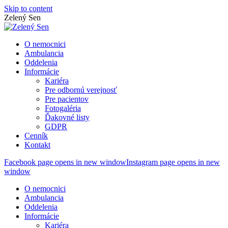
Skip to content
Zelený Sen
O nemocnici
Ambulancia
Oddelenia
Informácie
Kariéra
Pre odbornú verejnosť
Pre pacientov
Fotogaléria
Ďakovné listy
GDPR
Cenník
Kontakt
Facebook page opens in new window
Instagram page opens in new
window
O nemocnici
Ambulancia
Oddelenia
Informácie
Kariéra