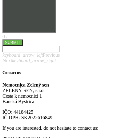
0
/
SUBMIT
keyboard_arrow_left
Previous
Next
keyboard_arrow_right
Contact us
Nemocnica Zelený sen
ZELENÝ SEN, s.r.o
Cesta k nemocnici 1
Banská Bystrica
IČO: 44184425
IČ DPH: SK2022616849
If you are interested, do not hesitate to contact us: