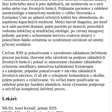
fázy kritického stavu k jeho stabilizácii, ale neobnovila sa u nich
jedna alebo viac životných funkcií. Prijímame pacientov z oddelení
anesteziológie a intenzívnej medicíny z celého Slovenska a
Európskej Únie po splnení určených kritérií bez obmedzenia, do
naplnenia kapacitných možností. Medzi hlavné diagnózy, pre ktoré
sa k nám pacienti dostanú, patria pacienti po úrazoch, poruchách
vedomia infekčnej aj neinfekčnej etiológie, po cievnej mozgovej
príhode, pacienti s ochoreniami nervovo svalovej sústavy v
pokročilom štádiu ochorenia so syndrómom závislosti od umelej
pľúcnej ventilácie.
Cieľom JDIS je pokračovanie v zavedenom základnom liečebnom
procese pacienta, zbavenie jeho závislosti na podpore základných
životných funkcií ( pokiaľ to samozrejme charakter základného
ochorenia umožňuje), intenzívna každodenná fyzioterapia
a a zahájenie, prípadne pokračovanie v nácviku základných
životných návykov, či už ide o schopnosť komunikácie s okolím,
príjem potravy a vylučovanie. Vo veľkej miere používame na
oddelení princípy bazálnej stimulácie, ktorá významne podporuje
a urýchľuje komplexný liečebný proces.
Lekári:
MUDr. Jozef Kernáč, primár JDIS