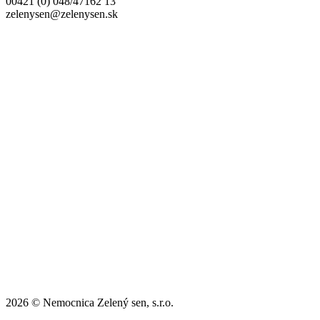
00421 (0) 048/47162 13
zelenysen@zelenysen.sk
2026 © Nemocnica Zelený sen, s.r.o.