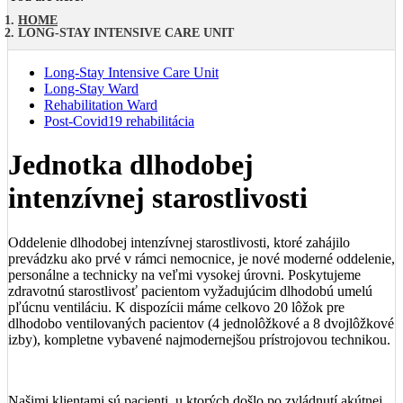
HOME
LONG-STAY INTENSIVE CARE UNIT
Long-Stay Intensive Care Unit
Long-Stay Ward
Rehabilitation Ward
Post-Covid19 rehabilitácia
Jednotka dlhodobej
intenzívnej starostlivosti
Oddelenie dlhodobej intenzívnej starostlivosti, ktoré zahájilo
prevádzku ako prvé v rámci nemocnice, je nové moderné oddelenie,
personálne a technicky na veľmi vysokej úrovni. Poskytujeme
zdravotnú starostlivosť pacientom vyžadujúcim dlhodobú umelú
pľúcnu ventiláciu. K dispozícii máme celkovo 20 lôžok pre
dlhodobo ventilovaných pacientov (4 jednolôžkové a 8 dvojlôžkové
izby), kompletne vybavené najmodernejšou prístrojovou technikou.
Našimi klientami sú pacienti, u ktorých došlo po zvládnutí akútnej