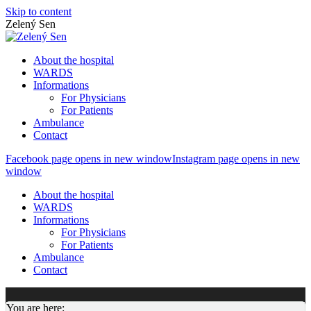
Skip to content
Zelený Sen
About the hospital
WARDS
Informations
For Physicians
For Patients
Ambulance
Contact
Facebook page opens in new window
Instagram page opens in new
window
About the hospital
WARDS
Informations
For Physicians
For Patients
Ambulance
Contact
You are here: